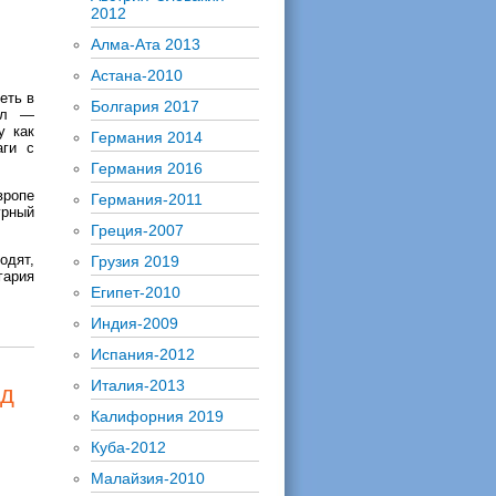
2012
Алма-Ата 2013
Астана-2010
еть в
Болгария 2017
вол —
у как
Германия 2014
аги с
Германия 2016
вропе
Германия-2011
урный
Греция-2007
одят,
Грузия 2019
гария
Египет-2010
Индия-2009
Испания-2012
Италия-2013
нд
Калифорния 2019
Куба-2012
Малайзия-2010