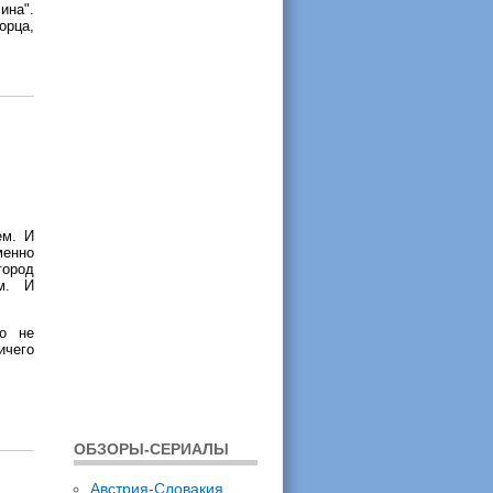
ина".
орца,
ем. И
менно
город
м. И
го не
ичего
ОБЗОРЫ-СЕРИАЛЫ
Австрия-Словакия