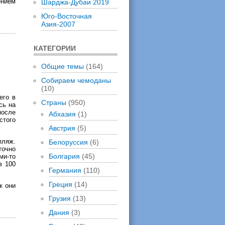
ением
Шарджа-Дубаи 2019
Юго-Восточная
Азия-2007
КАТЕГОРИИ
Общие темы
(164)
Собираем чемоданы
(10)
его в
Страны
(950)
сь на
после
Абхазия
(1)
стого
Австрия
(5)
пляж.
Белоруссия
(6)
точно
Болгария
(45)
ми-то
в 100
Германия
(110)
Греция
(14)
к они
Грузия
(13)
Дания
(3)