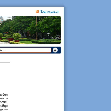
Подписаться
амбля
ело и
роче,
рейдя
ник —