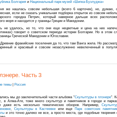
ублика Болгария
и
Национальный парк-музей «Шипка-Бузлуджа»
ня же нашлась совсем небольшая (всего 6 карточек), но, думаю, 
ресная, если не сказать уникальная подборка открыток из совсем небол
арского городка Петрич, который наверное дальше всех располож
ого моря и находится у границы Греции и Македонии.
ть не удалось, но то, что они еще нецветные и цена на них напеч
отинках) говорит о советском периоде истории Болгарии. Но в этом с
 границы Греческой Македонии и Югославии.
 Древние фракийские поселения да то, что там Ванга жила. Но рассмат
таринный и красивый и совсем незаслуженно невключенный в попул
лэнере. Часть 3
е темы
|
Россия
ались мы до заключительной части альбома "
Скульптуры в плэнере
". 
с, в Алма-Ате, тоже много скульптур и памятников в городе и парка
е даже есть несколько тематических обзоров. Например,
Скульпт
еновке
,
Скульптуры в Кастеевке
или еще
Парк советских памятни
аты
и это точно далеко не все, а просто места, где подобные творения 
ово.