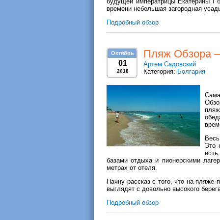
будущей императрицы Екатерины I б
времени небольшая загородная усад
Подробный обзор
Пляж Обзора —
Октябрь
01
Артем Садовский
Категория:
Болгария
2018
Сама
Обзо
пляж
обед
врем
Весь
Это 
есть
базами отдыха и пионерскими лагер
метрах от отеля.
Начну рассказ с того, что на пляже 
выглядят с довольно высокого берег
Подробный обзор