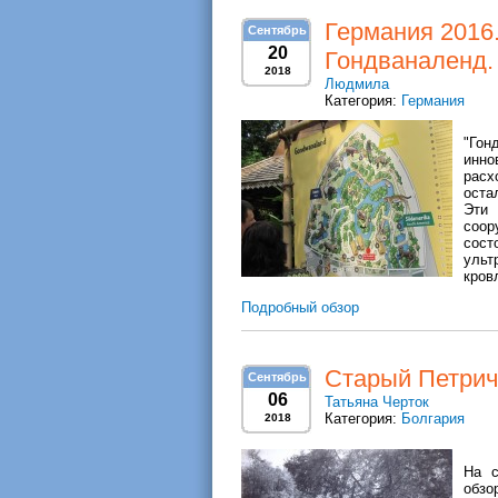
Германия 2016.
Сентябрь
20
Гондваналенд.
2018
Людмила
Категория:
Германия
"Гон
инно
расх
оста
Эти
соор
сос
ульт
кров
Подробный обзор
Старый Петрич
Сентябрь
06
Татьяна Черток
Категория:
Болгария
2018
На с
обзо