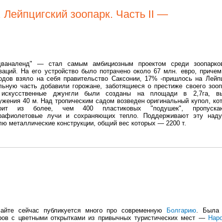
 Лейпцигский зоопарк. Часть II —
дваналенд" — стал самым амбициозным проектом среди зоопарко
ваций. На его устройство было потрачено около 67 млн. евро, приче
одов взяло на себя правительство Саксонии, 17% -пришлось на Лейпц
льную часть добавили горожане, заботящиеся о престиже своего зооп
 искусственные джунгли были созданы на площади в 2,7га, вы
ужения 40 м. Над тропическим садом возведен оригинальный купол, ко
тоит из более, чем 400 пластиковых "подушек", пропуска
рафиолетовые лучи и сохраняющих тепло. Поддерживают эту над
лю металлические конструкции, общий вес которых — 2200 т.
айте сейчас публикуется много про современную
Болгарию
. Была
ров с цветными открытками из привычных туристических мест —
Нар