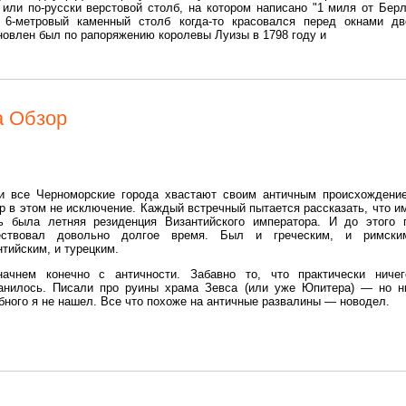
 или по-русски верстовой столб, на котором написано "1 миля от Берл
 6-метровый каменный столб когда-то красовался перед окнами дв
новлен был по рапоряжению королевы Луизы в 1798 году и
а Обзор
и все Черноморские города хвастают своим античным происхождени
р в этом не исключение. Каждый встречный пытается рассказать, что и
ь была летняя резиденция Византийского императора. И до этого 
ествовал довольно долгое время. Был и греческим, и римски
нтийским, и турецким.
ачнем конечно с античности. Забавно то, что практически ниче
анилось. Писали про руины храма Зевса (или уже Юпитера) — но н
бного я не нашел. Все что похоже на античные развалины — новодел.