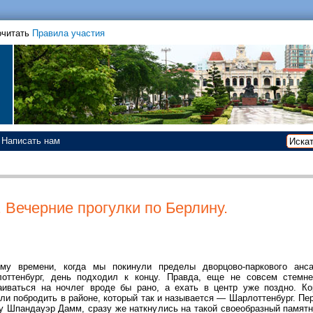
очитать
Правила участия
Написать нам
 Вечерние прогулки по Берлину.
му времени, когда мы покинули пределы дворцово-паркового анс
оттенбург, день подходил к концу. Правда, еще не совсем стемн
аиваться на ночлег вроде бы рано, а ехать в центр уже поздно. Ко
ли побродить в районе, который так и называется — Шарлоттенбург. Пе
у Шпандауэр Дамм, сразу же наткнулись на такой своеобразный памят