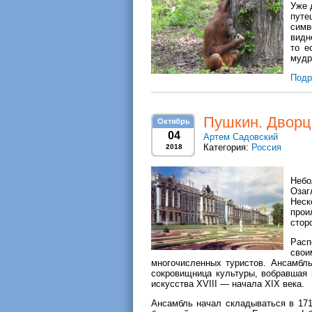
Уже 
путе
симв
видн
то е
мудр
Подр
Пушкин. Дворц
Октябрь
04
Артем Садовский
Категория:
Россия
2018
Неб
Озаг
Неск
прои
стор
Расп
сво
многочисленных туристов. Ансамбл
сокровищница культуры, вобравшая 
искусства XVIII — начала XIX века.
Ансамбль начал складываться в 1710