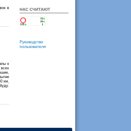
вок в
НАС СЧИТАЮТ
Руководство
пользователя
апы к
всех
вшие,
бытие
0 км,
буду.