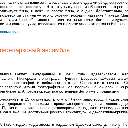
две части статьи написала, а рассказала всего едва ли об одной трети с
шествия по зоопарку. Это скульптурное изображение скорее 
олизитует Азию, и даже не просто Азию, а Индию. Действительно, з
еющееся за статуей — это слоновник, носящий название "Ганеша Ман
сть "храм Ганеши". Ганеша — один из почитаемых богов в индуизме
ости и благополучия, изображается в образе человека с головой слона.
обный обзор
ово-парковый ансамбль
ольшой буклет, выпущенный в 1983 году издательством "Авро
лавлен: "Пригороды Ленинграда. Пушкин. Дворцово-парковый ансам
олько фотографий и небольшая статья. Со статьи и начнем. С
ллюстрирую двумя фотографиями без подписи на лицевой и обр
оне буклета. А потом помещу все остальные фото уже с подписями.
оложенный в 25 километрах к югу от Ленинграда, город Пушкин сла
ими дворцами и парками, привлекающими сюда и ленинградце
ь Пушкина — уникальная по разнообразию и художественному достои
в себя высшие достижения русской архитектуры и декоративно-прикла
-1720-х годах, когда здесь, в тогдашнем Царском Селе, для жены Пет