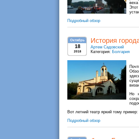
веха
Этот
уста
Подробный обзор
История город
Октябрь
18
Артем Садовский
Категория:
Болгария
2018
Почт
Обзо
здес
сущ
виза
Но н
сохр
подо
Вот летний театр яркий тому пример:
Подробный обзор