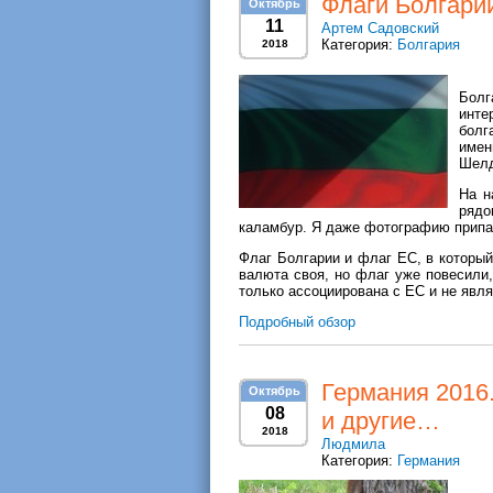
Флаги Болгари
Октябрь
11
Артем Садовский
Категория:
Болгария
2018
Болг
инте
болг
имен
Шелд
На н
ряд
каламбур. Я даже фотографию припас
Флаг Болгарии и флаг ЕС, в который 
валюта своя, но флаг уже повесили,
только ассоциирована с ЕС и не явл
Подробный обзор
Германия 2016.
Октябрь
08
и другие…
2018
Людмила
Категория:
Германия