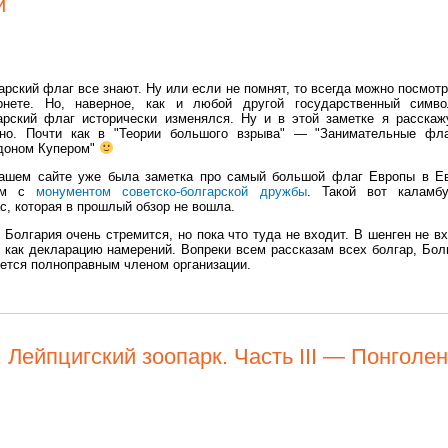
и
арский флаг все знают. Ну или если не помнят, то всегда можно посмотр
рнете. Но, наверное, как и любой другой государственный сим
арский флаг исторически изменялся. Ну и в этой заметке я расскаж
но. Почти как в "Теории большого взрыва" — "Занимательные фл
оном Купером"
ашем сайте уже была заметка про самый большой флаг Европы в Е
ом с
монументом советско-болгарской дружбы
. Такой вот каламб
, которая в прошлый обзор не вошла.
Болгария очень стремится, но пока что туда не входит. В шенген не вх
 как декларацию намерений. Вопреки всем рассказам всех болгар, Бол
яется полноправным членом организации.
 Лейпцигский зоопарк. Часть III — Понголе