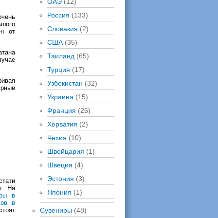
ОАЭ
(12)
Россия
(133)
очень
ьшого
Словакия
(2)
ен от
США
(35)
атана
Таиланд
(65)
лучае
Турция
(17)
ривая
Узбекистан
(32)
ярные
Украина
(15)
Франция
(25)
Хорватия
(2)
Чехия
(10)
Швейцария
(1)
Швеция
(4)
Эстония
(3)
Кстати
х. На
Япония
(1)
уры в
ков в
стоят
Сувениры
(48)