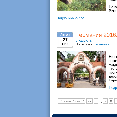
Но в
Риге
Подробный обзор
Германия 2016.
Август
27
Людмила
Категория:
Германия
2018
Не п
зоо
магд
что 
проп
доро
Пере
Подр
Страница 12 из 97
<<
1
7
8
...