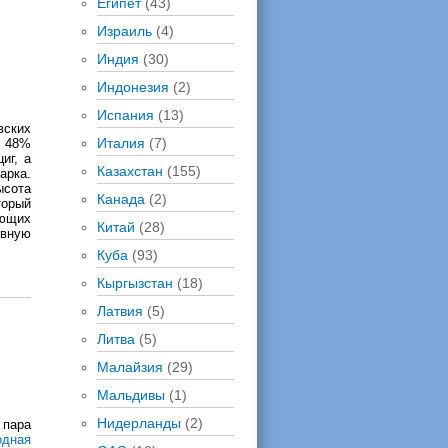
Египет
(43)
Израиль
(4)
Индия
(30)
Индонезия
(2)
Испания
(13)
вских
Италия
(7)
м 48%
иг, а
Казахстан
(155)
арка.
сота
Канада
(2)
торый
ющих
Китай
(28)
увную
Куба
(93)
Кыргызстан
(18)
Латвия
(5)
Литва
(5)
Малайзия
(29)
Мальдивы
(1)
Нидерланды
(2)
 пара
одная