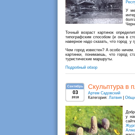
Респ
У ме
инте
болг
Черн
Точный возраст картинок определи
типографским способом (и она в ст
наверное надо сказать, что город у
Чем город известен? А особо ничем.
картинки, понимаешь, что город с
туристические маршруты.
Подробный обзор
Скульптура в п
Сентябрь
03
Артем Садовский
Категория:
Латвия
|
Общи
2018
Добр
у на
сайт
Жург
Алм
масс