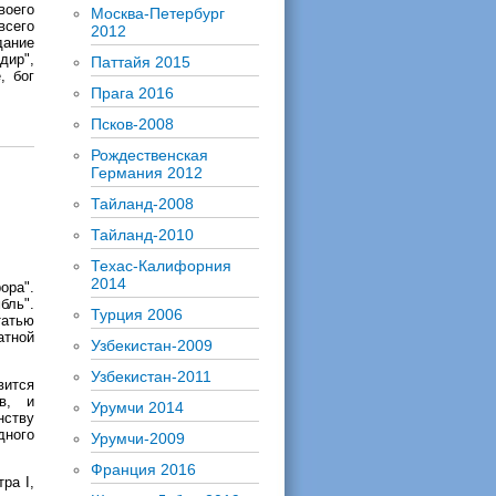
воего
Москва-Петербург
всего
2012
дание
дир",
Паттайя 2015
, бог
Прага 2016
Псков-2008
Рождественская
Германия 2012
Тайланд-2008
Тайланд-2010
Техас-Калифорния
2014
ра".
бль".
Турция 2006
татью
атной
Узбекистан-2009
Узбекистан-2011
вится
в, и
Урумчи 2014
нству
дного
Урумчи-2009
Франция 2016
ра I,