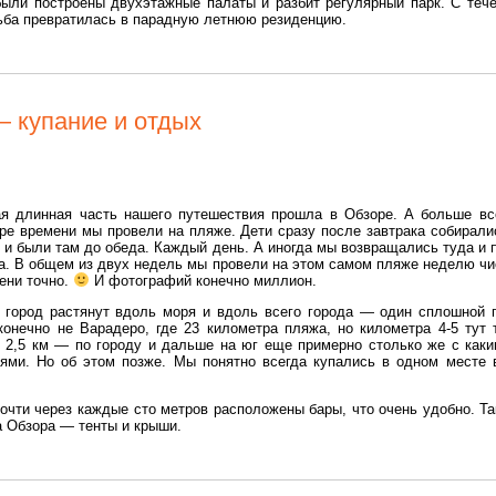
ыли построены двухэтажные палаты и разбит регулярный парк. С теч
ьба превратилась в парадную летнюю резиденцию.
 купание и отдых
я длинная часть нашего путешествия прошла в Обзоре. А больше вс
ре времени мы провели на пляже. Дети сразу после завтрака собирали
 и были там до обеда. Каждый день. А иногда мы возвращались туда и 
а. В общем из двух недель мы провели на этом самом пляже неделю чи
ени точно.
И фотографий конечно миллион.
 город растянут вдоль моря и вдоль всего города — один сплошной 
конечно не Варадеро, где 23 километра пляжа, но километра 4-5 тут 
. 2,5 км — по городу и дальше на юг еще примерно столько же с каки
ями. Но об этом позже. Мы понятно всегда купались в одном месте 
почти через каждые сто метров расположены бары, что очень удобно. Та
а Обзора — тенты и крыши.