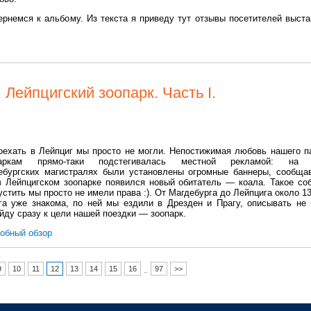
ернемся к альбому. Из текста я приведу тут отзывы посетителей выста
.
 Лейпцигский зоопарк. Часть I.
оехать в Лейпциг мы просто не могли. Непостижимая любовь нашего п
паркам прямо-таки подстегивалась местной рекламой: на 
ебургских магистралях были установлены огромные баннеры, сообща
в Лейпцигском зоопарке появился новый обитатель — коала. Такое со
устить мы просто не имели права :). От Магдебурга до Лейпцига около 13
га уже знакома, по ней мы ездили в Дрезден и Прагу, описывать не 
йду сразу к цели нашей поездки — зоопарк.
обный обзор
9
10
11
12
13
14
15
16
97
>>
..