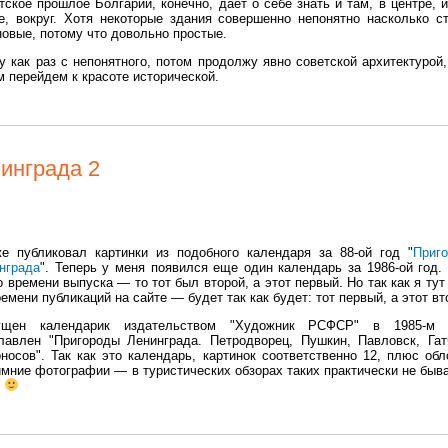
тское прошлое Болгарии, конечно, дает о себе знать и там, в центре, и
е, вокруг. Хотя некоторые здания совершенно непонятно насколько с
новые, потому что довольно простые.
у как раз с непонятного, потом продолжу явно советской архитектурой,
м перейдем к красоте исторической.
инграда 2
е публиковал картинки из подобного календаря за 88-ой год "
Приг
нграда
". Теперь у меня появился еще один календарь за 1986-ой год.
о времени выпуска — то тот был второй, а этот первый. Но так как я тут
ремени публикаций на сайте — будет так как будет: тот первый, а этот вт
ущен календарик издательством "Художник РСФСР" в 1985-м г
лавлен "Пригороды Ленинграда. Петродворец, Пушкин, Павловск, Гат
носов". Так как это календарь, картинок соответственно 12, плюс обл
ние фотографии — в туристических обзорах таких практически не быва
т