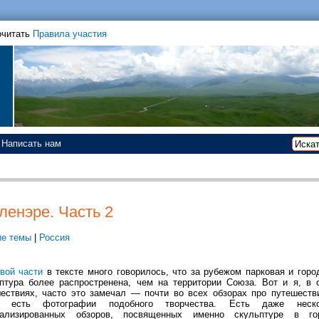
очитать
Правила участия
Написать нам
ленэре. Часть 2
е темы
|
Россия
вой части
в тексте много говорилось, что за рубежом парковая и горо
птура более распростренена, чем на территории Союза. Вот и я, в 
ествиях, часто это замечал — почти во всех обзорах про путешеств
е есть фотографии подобного творчества. Есть даже неско
иализированных обзоров, посвященных именно скульптуре в го