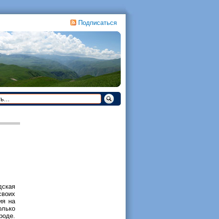
Подписаться
дская
своих
ия на
лько
роде.