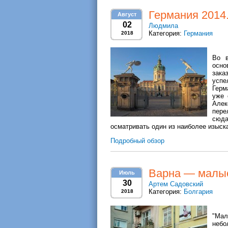
Германия 2014.
Август
02
Людмила
Категория:
Германия
2018
Во в
осно
зака
успе
Герм
уже 
Алек
пере
сюд
осматривать один из наиболее изыск
Подробный обзор
Варна — малы
Июль
30
Артем Садовский
Категория:
Болгария
2018
"Ма
небо