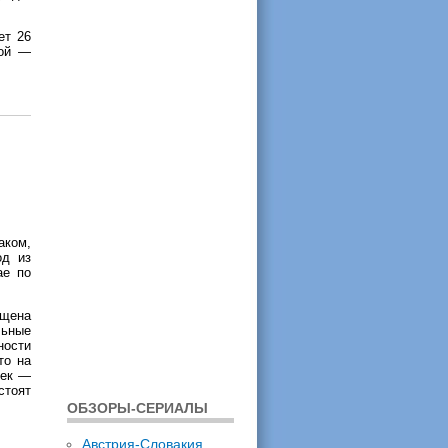
ет 26
ной —
аком,
од из
ае по
щена
льные
ности
то на
еек —
стоят
ОБЗОРЫ-СЕРИАЛЫ
Австрия-Словакия