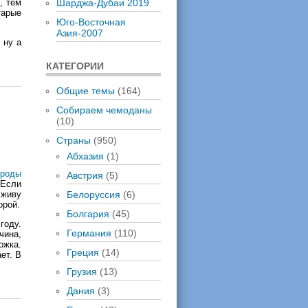
, тем
Шарджа-Дубаи 2019
тарые
Юго-Восточная
Азия-2007
 ну а
КАТЕГОРИИ
Общие темы
(164)
Собираем чемоданы
(10)
Страны
(950)
Абхазия
(1)
ороды
Австрия
(5)
 Если
 живу
Белоруссия
(6)
орой.
Болгария
(45)
оду.
Германия
(110)
чина,
ожка.
Греция
(14)
ет. В
Грузия
(13)
Дания
(3)