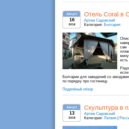
Отель Coral в 
Август
16
Артем Садовский
Категория:
Болгария
2018
Опис
наве
сам 
пляж
мину
есть
Рядо
если
Болгарии для заведений со звездами-ст
по порядку про гостиницу.
Подробный обзор
Скульптура в п
Август
13
Артем Садовский
Категория:
Латвия
|
Росс
2018