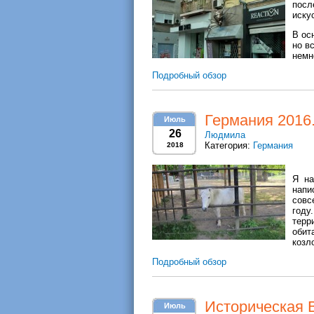
посл
иску
В ос
но в
немн
Подробный обзор
Германия 2016.
Июль
26
Людмила
Категория:
Германия
2018
Я на
напи
совс
году
терр
обит
козл
Подробный обзор
Историческая 
Июль