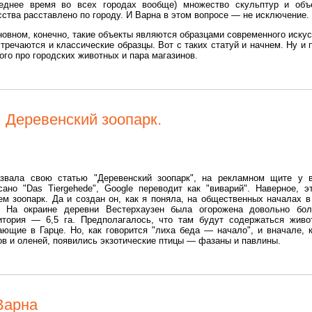
еднее время во всех городах вообще) множество скульптур и объ
сства расставлено по городу. И Варна в этом вопросе — не исключение.
новном, конечно, такие объекты являются образцами современного искус
стречаются и классические образцы. Вот с таких статуй и начнем. Ну и 
ого про городских животных и пара магазинов.
 Деревенский зоопарк.
звала свою статью "Деревенский зоопарк", на рекламном щите у 
сано "Das Tiergehede", Google переводит как "виварий". Наверное, э
ем зоопарк. Да и создан он, как я поняла, на общественных началах в
. На окраине деревни Вестерхаузен была огорожена довольно бо
итория — 6,5 га. Предполагалось, что там будут содержаться живо
ающие в Гарце. Но, как говорится "лиха беда — начало", и вначале, 
ов и оленей, появились экзотические птицы — фазаны и павлины.
Варна