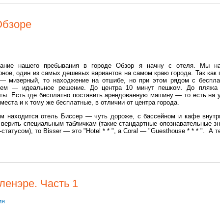
Обзоре
ание нашего пребывания в городе Обзор я начну с отеля. Мы н
рное, один из самых дешевых вариантов на самом краю города. Так как 
— мизерный, то находжение на отшибе, но при этом рядом с беспл
ем — идеальное решение. До центра 10 минут пешком. До пляж
ты. Есть где бесплатно поставить арендованную машину — то есть на 
 места и к тому же бесплатные, в отличии от центра города.
м находится отель Биссер — чуть дороже, с бассейном и кафе внутр
 верить специальным табличкам (такие стандартные опознавательные зн
атусом), то Bisser — это "Hotel * * ", а Coral — "Guesthouse * * * ". А 
ленэре. Часть 1
ия