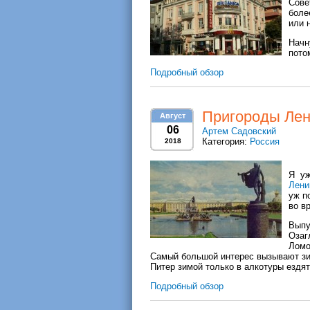
Сове
боле
или 
Начн
пото
Подробный обзор
Пригороды Лен
Август
06
Артем Садовский
Категория:
Россия
2018
Я уж
Лени
уж п
во в
Вып
Озаг
Ломо
Самый большой интерес вызывают зим
Питер зимой только в алкотуры ездя
Подробный обзор