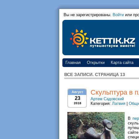
Вы не зарегистрированы.
Войти
или пр
Главная
Открытки
Карта сайта
ВСЕ ЗАПИСИ. СТРАНИЦА 13
Скульптура в п
Август
23
Артем Садовский
Категория:
Латвия
|
Общи
2018
В
пер
скуль
путеш
сайт
спец