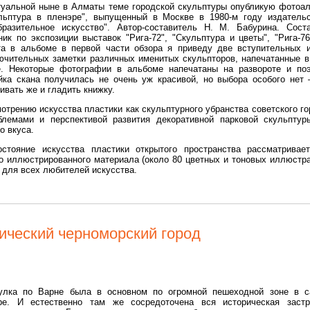
туальной ныне в Алматы теме городской скульптуры опубликую фотоа
льптура в пленэре", выпущенный в Москве в 1980-м году издатель
бразительное искусство". Автор-составитель Н. М. Бабурина. Сост
ник по экспозиции выставок "Рига-72", "Скульптура и цветы", "Рига-76
та в альбоме в первой части обзора я приведу две вступительных 
ючительных заметки различных именитых скульпторов, напечатанные в
е. Некоторые фотографии в альбоме напечатаны на развороте и по
йка скана получилась не очень уж красивой, но выбора особого нет
ивать же и гладить книжку.
отрению искусства пластики как скульптурного убранства советского го
лемами и перспективой развития декоративной парковой скульптур
о вкуса.
стояние искусства пластики открытого пространства рассматривае
о иллюстрированного материала (около 80 цветных и тоновых иллюстра
 для всех любителей искусства.
ический черноморский город
улка по Варне была в основном по огромной пешеходной зоне в 
ре. И естественно там же сосредоточена вся историческая застр