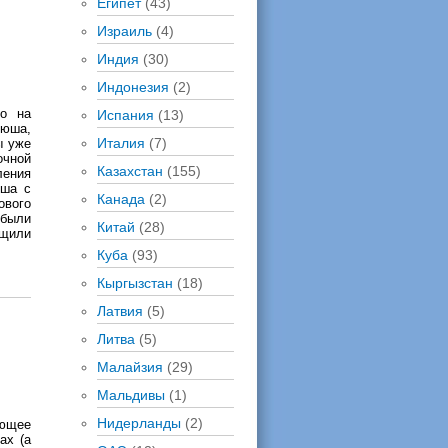
Египет
(43)
Израиль
(4)
Индия
(30)
Индонезия
(2)
но на
Испания
(13)
сюша,
Италия
(7)
ы уже
очной
Казахстан
(155)
ления
юша с
Канада
(2)
ового
ибыли
Китай
(28)
щили
Куба
(93)
Кыргызстан
(18)
Латвия
(5)
Литва
(5)
Малайзия
(29)
Мальдивы
(1)
Нидерланды
(2)
ющее
ах (а