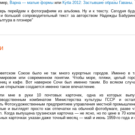
имер,
Варна — малые формы
или
Куба 2012: Застывшие образы Гаваны
.
ерь перейдем к фотографиям из альбома. Ну и к тексту. Сегодня буд
 и большой сопроводительный текст за авторством Надежды Бабури
ьптура в плэнере"
и
ветском Союзе было не так много курортных городов. Именно в т
мировом или современном понятии. Чтобы море, пляжи, целый гор
иниц и кафе. Вот наверное Сочи был именно таким. Во всяком случ
ым открыткам создается именно такое впечатление.
али мне в руки 10 почтовых карточек, одна из которых выпу
зводственным комбинатом Министерства культуры ГССР и оста
ть Фотохудожественным предприятием управления местной промышлен
лые и выглядят просто как отпечатки на обычной фотобумаге, разве ч
. Когда выпущена грузинская карточка — не ясно, но по цене в 70 коп
льных карточках указан даже точный месяц — май и июнь 1959-го года и 