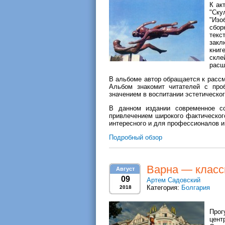
К ак
"Ску
"Изо
сбор
текс
закл
книг
скле
расш
В альбоме автор обращается к рассм
Альбом знакомит читателей с проб
значением в воспитании эстетическог
В данном издании современное со
привлечением широкого фактическог
интересного и для профессионалов и
Подробный обзор
Варна — класс
Август
09
Артем Садовский
Категория:
Болгария
2018
Прог
цент