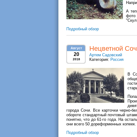
Напр
А теп
фото
"Скул
Подробный обзор
Нецветной Соч
Август
20
Артем Садовский
Категория:
Россия
2018
В Со
обще
гост
стар
Поп
Прои
девя
города Сочи. Все карточки черно-бе
обороте стандартный почтовый штамп
понятно, что до 61-го года. На оста
они всего 50 дореформенных копеек.
Подробный обзор