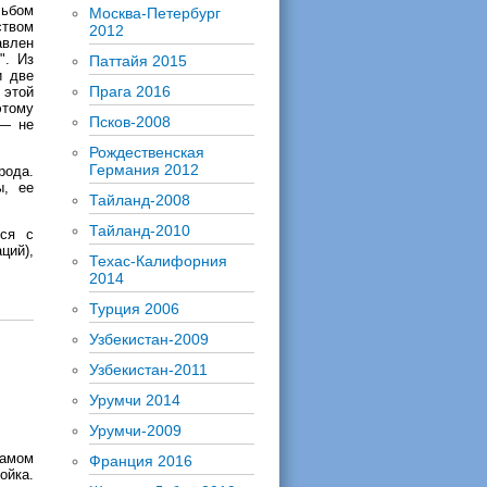
льбом
Москва-Петербург
ством
2012
авлен
". Из
Паттайя 2015
и две
Прага 2016
 этой
этому
Псков-2008
 — не
Рождественская
Германия 2012
рода.
ы, ее
Тайланд-2008
Тайланд-2010
тся с
ций),
Техас-Калифорния
2014
Турция 2006
Узбекистан-2009
Узбекистан-2011
Урумчи 2014
Урумчи-2009
самом
Франция 2016
ойка.