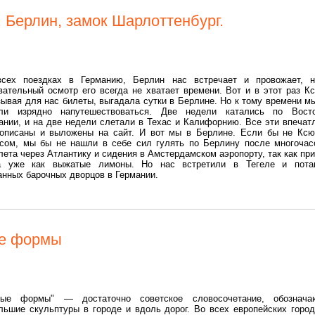
 Берлин, замок Шарлоттенбург.
сех поездках в Германию, Берлин нас встречает и провожает, 
вательный осмотр его всегда не хватает времени. Вот и в этот раз К
зывая для нас билеты, выгадала сутки в Берлине. Но к тому времени м
ли изрядно напутешествоваться. Две недели катались по Вост
ании, и на две недели слетали в Техас и Калифорнию. Все эти впечат
описаны и выложены на сайт. И вот мы в Берлине. Если бы не Кс
сом, мы бы не нашли в себе сил гулять по Берлину после многочас
лета через Атлантику и сидения в Амстердамском аэропорту, так как пр
а уже как выжатые лимоны. Но нас встретили в Тегеле и пота
анных барочных дворцов в Германии.
е формы
лые формы" — достаточно советское словосочетание, обознача
льшие скульптуры в городе и вдоль дорог. Во всех европейских город