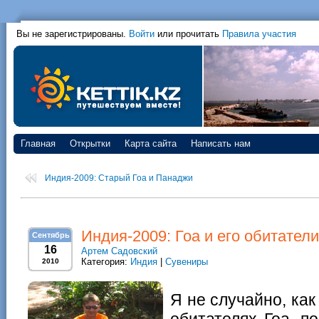
Вы не зарегистрированы.
Войти
или прочитать
Правила участия
Главная
Открытки
Карта сайта
Написать нам
Индия-2009: Старый Гоа и Панаджи
Индия-2009: Гоа и его обитатели
Сентябрь
16
Артем Садовский
Категория:
Индия
|
Сувениры
2010
Я не случайно, ка
обитателях Гоа, п