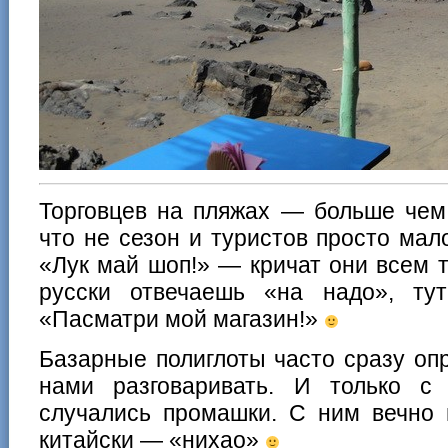
Торговцев на пляжах — больше чем
что не сезон и туристов просто мало
«Лук май шоп!» — кричат они всем т
русски отвечаешь «на надо», ту
«Пасматри мой магазин!»
Базарные полиглоты часто сразу оп
нами разговаривать. И только с
случались промашки. С ним вечно 
китайски — «нихао»