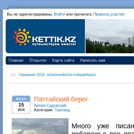
Вы не зарегистрированы.
Войти
или прочитать
Правила участия
Главная
Открытки
Карта сайта
Написать нам
Германия 2016. Johanneskirche в Магдебурге.
Паттайский берег
Август
15
Артем Садовский
Категория:
Таиланд
2016
Много уже писа
побережье все вре