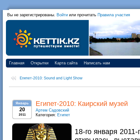
Вы не зарегистрированы.
Войти
или прочитать
Правила участия
Главная
Открытки
Карта сайта
Написать нам
Египет-2010: Sound and Light Show
Египет-2010: Каирский музей
Январь
20
Артем Садовский
Категория:
Египет
2011
18-го января 2011
открылась выстав