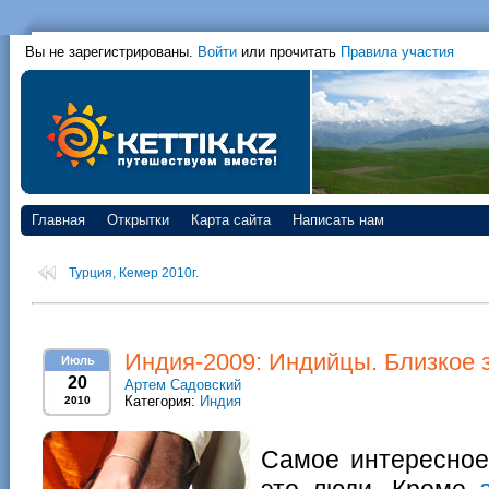
Вы не зарегистрированы.
Войти
или прочитать
Правила участия
Главная
Открытки
Карта сайта
Написать нам
Турция, Кемер 2010г.
Индия-2009: Индийцы. Близкое 
Июль
20
Артем Садовский
Категория:
Индия
2010
Самое интересное
это люди. Кроме