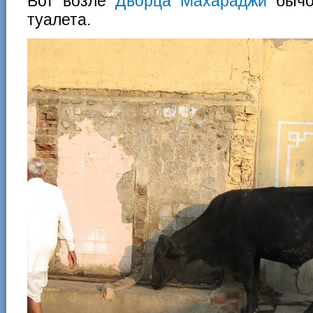
Вот возле
Дворца Махараджи
бычок
туалета.