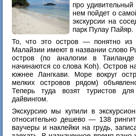
про удивительный 
нем пойдет о само
экскурсии на сос
парк Пулау Пайяр.
То, что это остров — понятно из 
Малайзии имеют в названии слово Pul
остров (по аналогии в Таиланде
начинаются со слова Koh). Остров н
южнее Лангкави. Море вокруг остр
мелких островов рядом) объявле
Теперь туда возят туристов для
дайвингом.
Экскурсию мы купили в экскурсио
относительно дешево — 138 рингит
ваучеры и наклейки на грудь, запис
заехать. В назначенное время рано 