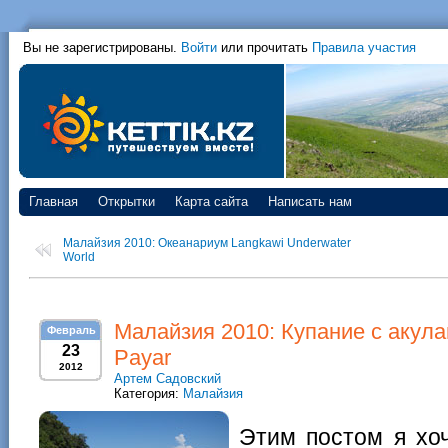
Вы не зарегистрированы.
Войти
или прочитать
Правила участия
Главная
Открытки
Карта сайта
Написать нам
Малайзия 2010: Океанариум Langkawi Underwater
World
Малайзия 2010: Купание с акула
Февраль
23
Payar
2012
Артем Садовский
Категория:
Малайзия
Этим постом я хоч