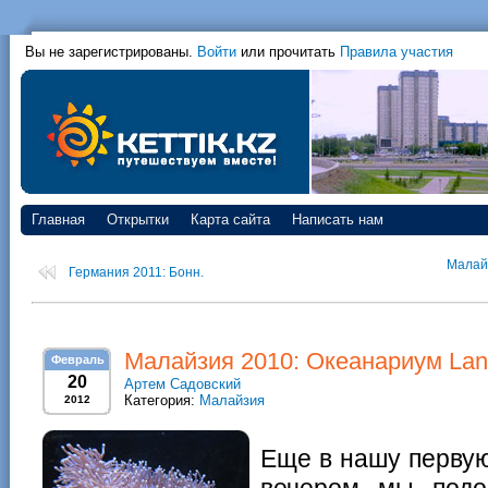
Вы не зарегистрированы.
Войти
или прочитать
Правила участия
Главная
Открытки
Карта сайта
Написать нам
Малайз
Германия 2011: Бонн.
Малайзия 2010: Океанариум Lan
Февраль
20
Артем Садовский
Категория:
Малайзия
2012
Еще в нашу первую
вечером мы подо