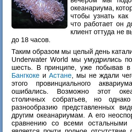
океанариума, кото
чтобы узнать как 
что работает он д
клиент оттуда не в
до 18 часов.
Таким образом мы целый день каталис
Underwater World мы умудрились по
шесть. В принципе, уже побывав в
Бангкоке
и
Астане
, мы не ждали чег
этого провинциального аквариу
ошибались. Возможно этот оке
столичных собратьев, но однак
разнообразию представленных вид
другим океанариумам. А его неосп
сравнению со всеми остальными 
является почти полное отсутствие