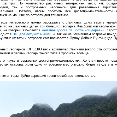
а за три. Но количество различных интересных мест, как созда
родой, так и построенных человеком для развлечения турист
каливает. Поэтому, чтобы посетить все достопримечательности 
ться на машине по острову дня три-четыре.
 еще интересного можно рассказать о Лангкави. Если верить малай
е, то на Лангкави целых три больших геопарка. Кембрийский геолесной 
м, на который взбирается
канатная дорога от Восточной деревни
. Карст
аходится
Пещера летучих мышей
. А так же на ближайшем островке наход
нтинг (кстати и островок сам называется Пулау Дайанг Бунтинг, где П
льных геопарков ЮНЕСКО весь архипелаг Лангкави (около ста острово
айзии и первый геопарк такого типа в тропиках вообще.
ь о науке и серьезных достопримечательностях. Хочется просто пока
стах острова. Хотя одно интересное место можно будет увидеть в к
яются горы, буйно заросшие тропической растительностью.