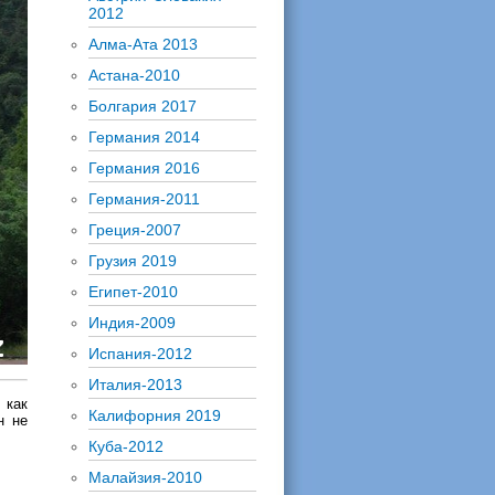
2012
Алма-Ата 2013
Астана-2010
Болгария 2017
Германия 2014
Германия 2016
Германия-2011
Греция-2007
Грузия 2019
Египет-2010
Индия-2009
Испания-2012
Италия-2013
 как
Калифорния 2019
н не
Куба-2012
Малайзия-2010