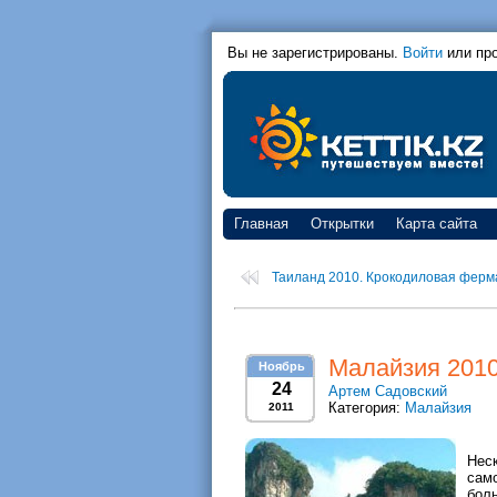
Вы не зарегистрированы.
Войти
или пр
Главная
Открытки
Карта сайта
Таиланд 2010. Крокодиловая ферма
Малайзия 2010
Ноябрь
24
Артем Садовский
Категория:
Малайзия
2011
Нес
сам
бол