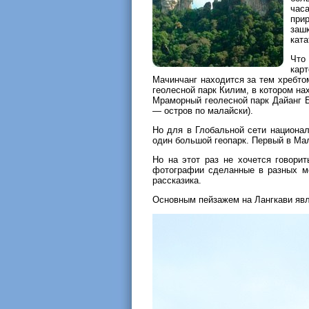
час
при
заш
ката
Что
карт
Мачинчанг находится за тем хребто
геолесной парк Килим, в котором н
Мраморный геолесной парк Дайанг Бу
— остров по малайски).
Но для в Глобальной сети национа
один большой геопарк. Первый в Мал
Но на этот раз не хочется говорит
фотографии сделанные в разных ме
рассказика.
Основным пейзажем на Лангкави явл