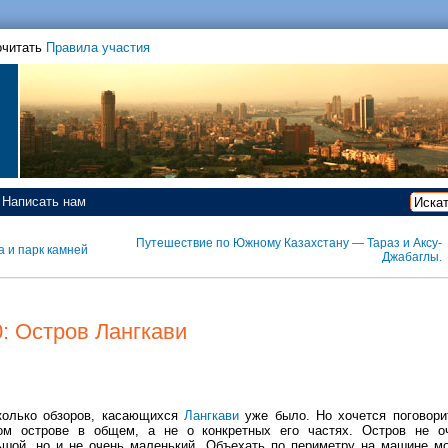
очитать
Правила участия
Написать нам
Путешествие по Южному Казахстану — Тараз и Аксу-
 и парк камней
Джабаглы.
: Остров Лангкави
колько обзоров, касающихся
Лангкави
уже было. Но хочется поговори
ом острове в общем, а не о конкретных его частях. Остров не о
ьшой, но и не очень маленький. Объехать по периметру на машине м