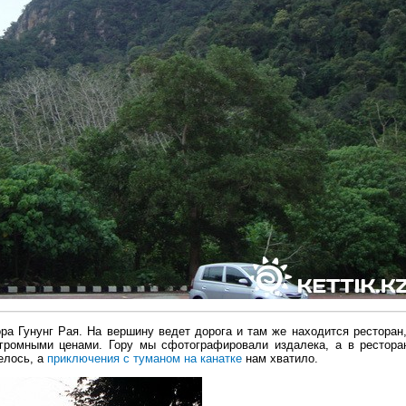
ра Гунунг Рая. На вершину ведет дорога и там же находится ресторан,
громными ценами. Гору мы сфотографировали издалека, а в рестора
телось, а
приключения с туманом на канатке
нам хватило.