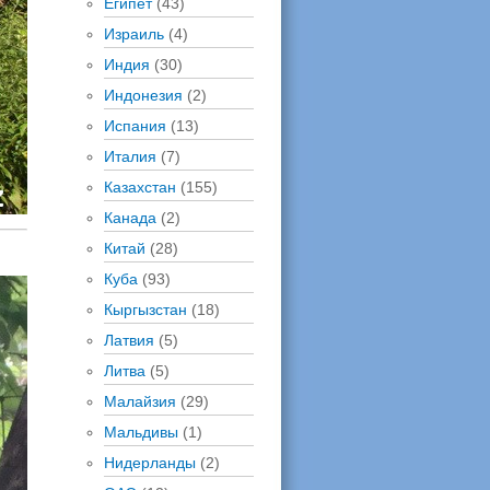
Египет
(43)
Израиль
(4)
Индия
(30)
Индонезия
(2)
Испания
(13)
Италия
(7)
Казахстан
(155)
Канада
(2)
Китай
(28)
Куба
(93)
Кыргызстан
(18)
Латвия
(5)
Литва
(5)
Малайзия
(29)
Мальдивы
(1)
Нидерланды
(2)