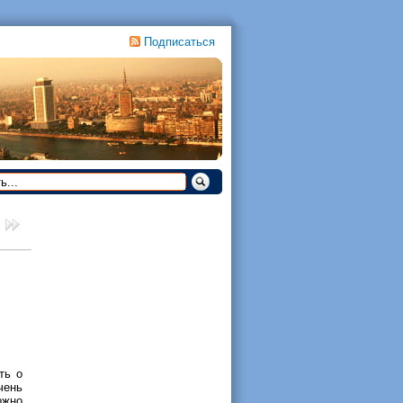
Подписаться
ть о
чень
ожно