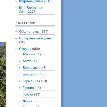
Шарджа-Дубаи 2019
Юго-Восточная
Азия-2007
КАТЕГОРИИ
Общие темы
(164)
Собираем чемоданы
(10)
Страны
(950)
Абхазия
(1)
Австрия
(5)
Белоруссия
(6)
Болгария
(45)
Германия
(110)
Греция
(14)
Грузия
(13)
Дания
(3)