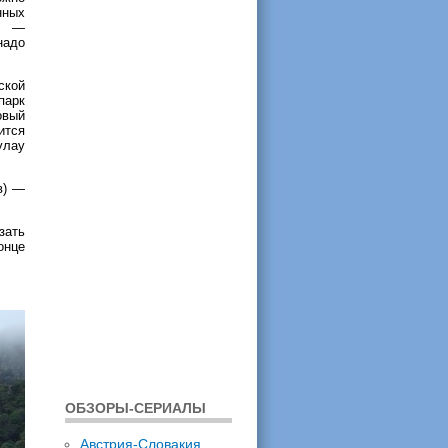
нных
ов —
надо
ской
парк
овый
ится
улау
в) —
зать
онце
ОБЗОРЫ-СЕРИАЛЫ
Австрия-Словакия