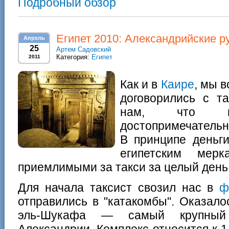
Подробный обзор
Египет 2010: Александрийские р
Апрель
25
Артем Садовский
Категория:
Египет
2011
Как и в
Каире
, мы 
договорились с т
нам, что п
достопримечательн
В принципе деньг
египетским ме
приемлимыми за такси за целый день
Для начала таксист свозил нас в
ф
отправились в "катакомбы". Оказало
эль-Шукафа — самый крупный