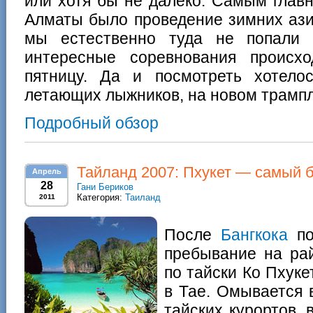
или хотя бы не далеко. Самым глав
Алматы было проведение зимних ази
мы естественно туда не попали
интересные соревнования происх
пятницу. Да и посмотреть хотело
летающих лыжников, на новом трамп
Подробный обзор
Тайланд 2007: Пхукет — самый 
Апрель
28
Гани Бериков
Категория:
Таиланд
2011
После
Бангкока
по
пребывание на рай
по тайски Ко Пхук
в Тае. Омывается 
тайских курортов,