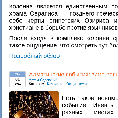
Колонна является единственным с
храма Сераписа — позднего греческ
себе черты египетских Озириса 
христиане в борьбе против язычников
После входа в комплекс колонна ср
такое ощущение, что смотреть тут бо
Подробный обзор
Алматинские события: зима-весн
Май
01
Артем Садовский
Категория:
Казахстан
|
Общие темы
2011
Есть такое новом
событие. Ивенты
разных места