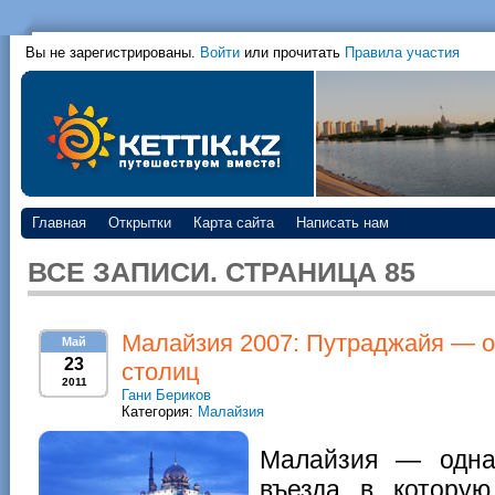
Вы не зарегистрированы.
Войти
или прочитать
Правила участия
Главная
Открытки
Карта сайта
Написать нам
ВСЕ ЗАПИСИ. СТРАНИЦА 85
Малайзия 2007: Путраджайя — о
Май
23
столиц
2011
Гани Бериков
Категория:
Малайзия
Малайзия — одна
въезда в котору