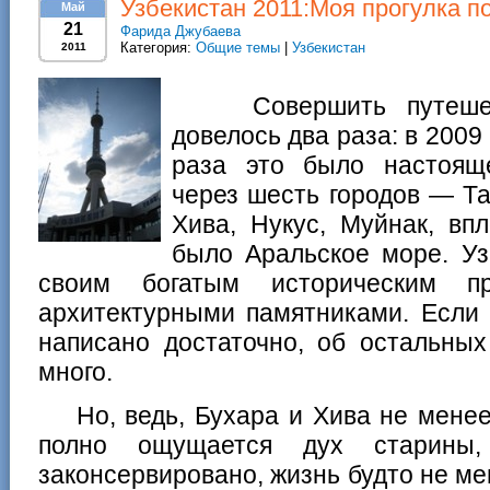
Узбекистан 2011:Моя прогулка п
Май
21
Фарида Джубаева
Категория:
Общие темы
|
Узбекистан
2011
Совершить путешест
довелось два раза: в 2009 
раза это было настоящ
через шесть городов — Та
Хива, Нукус, Муйнак, вп
было Аральское море. Уз
своим богатым историческим 
архитектурными памятниками. Если
написано достаточно, об остальных
много.
Но, ведь, Бухара и Хива не менее
полно ощущается дух старины
законсервировано, жизнь будто не ме