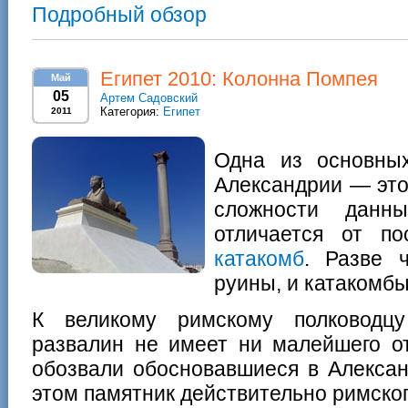
Подробный обзор
Египет 2010: Колонна Помпея
Май
05
Артем Садовский
Категория:
Египет
2011
Одна из основных
Александрии — это
сложности данн
отличается от п
катакомб
. Разве 
руины, и катакомбы
К великому римскому полководц
развалин не имеет ни малейшего от
обозвали обосновавшиеся в Алексан
этом памятник действительно римског