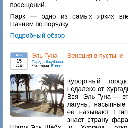
посещений.
Парк — одно из самых ярких впе
Начнем по порядку.
Подробный обзор
Эль Гуна — Венеция в пустыне.
Май
15
Фарида Джубаева
Категория:
Египет
2011
Курортный горо
недалеко от Хургад
Вся Эль Гуна — эт
лагуны, насыпные 
её называют Егип
знает страну фара
Шарм-Эль-Шейх и Хургада, от